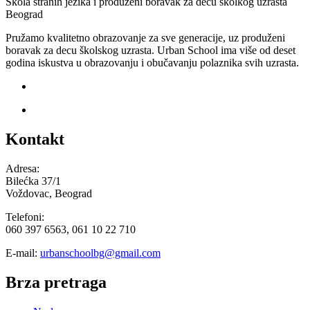
Škola stranih jezika i produzeni boravak za decu skolkog uzrasta
Beograd
Pružamo kvalitetno obrazovanje za sve generacije, uz produženi
boravak za decu školskog uzrasta. Urban School ima više od deset
godina iskustva u obrazovanju i obučavanju polaznika svih uzrasta.
Kontakt
Adresa:
Bilećka 37/1
Voždovac, Beograd
Telefoni:
060 397 6563, 061 10 22 710
E-mail:
urbanschoolbg@gmail.com
Brza pretraga