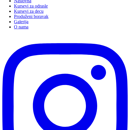
Naslovna
Kursevi za odrasle
Kursevi za decu
Produženi boravak
Galerija
O nama