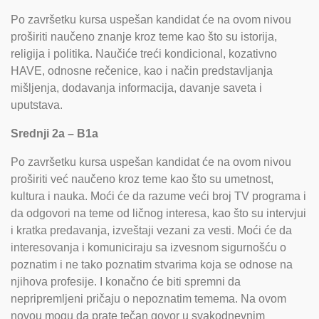
Po završetku kursa uspešan kandidat će na ovom nivou
proširiti naučeno znanje kroz teme kao što su istorija,
religija i politika. Naučiće treći kondicional, kozativno
HAVE, odnosne rečenice, kao i način predstavljanja
mišljenja, dodavanja informacija, davanje saveta i
uputstava.
Srednji 2a – B1a
Po završetku kursa uspešan kandidat će na ovom nivou
proširiti već naučeno kroz teme kao što su umetnost,
kultura i nauka. Moći će da razume veći broj TV programa i
da odgovori na teme od ličnog interesa, kao što su intervjui
i kratka predavanja, izveštaji vezani za vesti. Moći će da
interesovanja i komuniciraju sa izvesnom sigurnošću o
poznatim i ne tako poznatim stvarima koja se odnose na
njihova profesije. I konačno će biti spremni da
nepripremljeni pričaju o nepoznatim temema. Na ovom
novou mogu da prate tečan govor u svakodnevnim