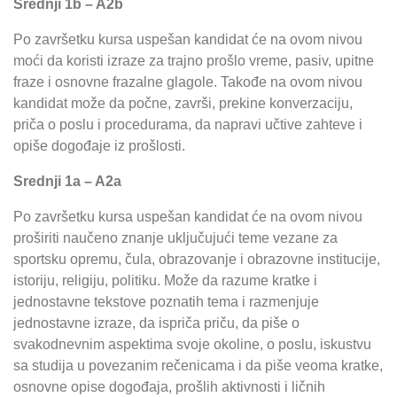
Srednji 1b – A2b
Po završetku kursa uspešan kandidat će na ovom nivou
moći da koristi izraze za trajno prošlo vreme, pasiv, upitne
fraze i osnovne frazalne glagole. Takođe na ovom nivou
kandidat može da počne, završi, prekine konverzaciju,
priča o poslu i procedurama, da napravi učtive zahteve i
opiše dogođaje iz prošlosti.
Srednji 1a – A2a
Po završetku kursa uspešan kandidat će na ovom nivou
proširiti naučeno znanje uključujući teme vezane za
sportsku opremu, čula, obrazovanje i obrazovne institucije,
istoriju, religiju, politiku. Može da razume kratke i
jednostavne tekstove poznatih tema i razmenjuje
jednostavne izraze, da ispriča priču, da piše o
svakodnevnim aspektima svoje okoline, o poslu, iskustvu
sa studija u povezanim rečenicama i da piše veoma kratke,
osnovne opise dogođaja, prošlih aktivnosti i ličnih