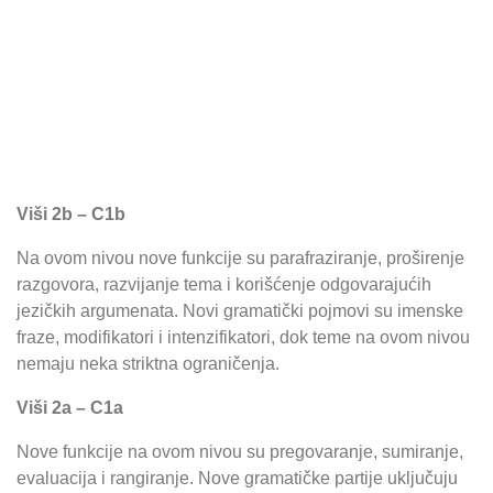
Napredni
Viši 2b – C1b
Na ovom nivou nove funkcije su parafraziranje, proširenje
razgovora, razvijanje tema i korišćenje odgovarajućih
jezičkih argumenata. Novi gramatički pojmovi su imenske
fraze, modifikatori i intenzifikatori, dok teme na ovom nivou
nemaju neka striktna ograničenja.
Viši 2a – C1a
Nove funkcije na ovom nivou su pregovaranje, sumiranje,
evaluacija i rangiranje. Nove gramatičke partije uključuju