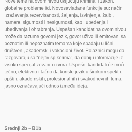
Nove teme na ovom nivou uključuju kriminal i zakon,
globalne probleme itd. Novosavladane funkcije su: način
izražavanja rezervisanosti, žaljenja, izvinjenja, žalbi,
namere, sigurnosti i nesigurnosti, kao i ubeđenja i
ubeđivanja i ohrabrenja. Uspešan kandidat na ovom nivou
može da razume govorni jezik, govor uživo ili emitovani sa
poznatim ili nepoznatim temama koje spadaju u lični,
društveni, akademski i vokacioni život. Polaznici mogu da
razgovaraju sa “nejtiv spikerima”, da dobiju informacije iz
visoko specijalizovanih izvora. Uspešni kandidati će moći
tečno, efektivno i tačno da koriste jezik u širokom spektru
opštih, akademskih, profesionalnih i svakodnevnih tema,
jasno označavajući odnos između ideja.
Srednji
Srednji 2b – B1b