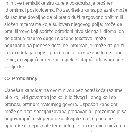
infinitive i emfatičke strukture a vokabular je proširen
idiomima i poslovicama. Po završetku kursa polaznik može
da razume dovoljno da bi pratio duži razgovor o opštim ili
složenim temama koje su izvan njegovog polja; može da
prati filmove koji sadrže određeni nivo slenga i idioma, da
do detalja razume duge i složene tekstove; može
pouzdano da prenese detaljne informacije; može da pruži
jasan i detaljan opis i prezentacije na složene teme i pod-
teme, razvijajući određene aspekte i dajući odgovarajuće
zaključke.
C2-Proficiency
Uspešan kandidat na ovom nivou bez poteškoća razume
bilo koji vid govornog jezika, bilo živog ili onog koji se
prenosi, brzinom maternjeg govora. Uspešan kandidat
može da prati specijalizovana predavanja i prezentacije sa
odgovarajućim stepenom kolokvijalizma, regionalne
upotrebe ili nepoznate terminologije; on razume i može da