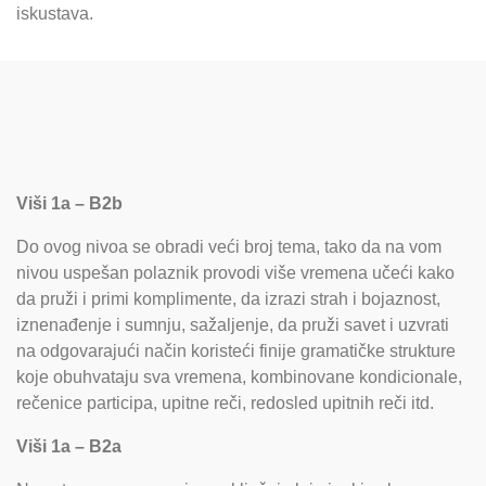
iskustava.
Viši srednji
Viši 1a – B2b
Do ovog nivoa se obradi veći broj tema, tako da na vom
nivou uspešan polaznik provodi više vremena učeći kako
da pruži i primi komplimente, da izrazi strah i bojaznost,
iznenađenje i sumnju, sažaljenje, da pruži savet i uzvrati
na odgovarajući način koristeći finije gramatičke strukture
koje obuhvataju sva vremena, kombinovane kondicionale,
rečenice participa, upitne reči, redosled upitnih reči itd.
Viši 1a – B2a