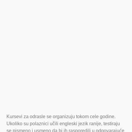
Kursevi za
odrasle
Kursevi za odrasle se organizuju tokom cele godine.
Ukoliko su polaznici učili engleski jezik ranije, testiraju
se pismeno i usmeno da bi ih rasporedili u odgovarajuće