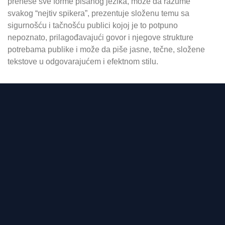
prenese sve forme pisanog jezika, može da razume
svakog “nejtiv spikera”, prezentuje složenu temu sa
sigurnošću i tačnošću publici kojoj je to potpuno
nepoznato, prilagođavajući govor i njegove strukture
potrebama publike i može da piše jasne, tečne, složene
tekstove u odgovarajućem i efektnom stilu.
Urban School Beograd - Škola stranih jezika, produzeni boravak za decu
Škola stranih jezika i produzeni boravak za decu skolkog uzrasta Beograd
Pružamo kvalitetno obrazovanje za sve
generacije, uz produženi boravak za decu
školskog uzrasta. Urban School ima više od deset
godina iskustva u obrazovanju i obučavanju
polaznika svih uzrasta.