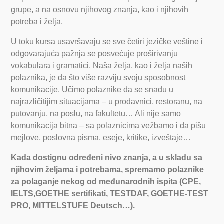
grupe, a na osnovu njihovog znanja, kao i njihovih
potreba i želja.
U toku kursa usavršavaju se sve četiri jezičke veštine i
odgovarajuća pažnja se posvećuje proširivanju
vokabulara i gramatici. Naša želja, kao i želja naših
polaznika, je da što više razviju svoju sposobnost
komunikacije. Učimo polaznike da se snađu u
najrazličitijim situacijama – u prodavnici, restoranu, na
putovanju, na poslu, na fakultetu… Ali nije samo
komunikacija bitna – sa polaznicima vežbamo i da pišu
mejlove, poslovna pisma, eseje, kritike, izveštaje…
Kada dostignu određeni nivo znanja, a u skladu sa
njihovim željama i potrebama, spremamo polaznike
za polaganje nekog od međunarodnih ispita (CPE,
IELTS,GOETHE sertifikati, TESTDAF, GOETHE-TEST
PRO, MITTELSTUFE Deutsch…).