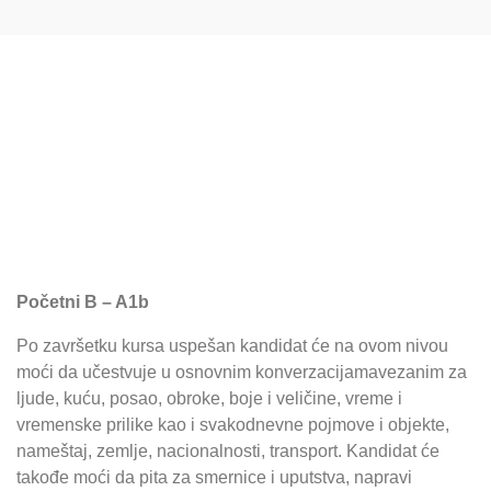
Početni kursevi za
odrasle
Početni B – A1b
Po završetku kursa uspešan kandidat će na ovom nivou
moći da učestvuje u osnovnim konverzacijamavezanim za
ljude, kuću, posao, obroke, boje i veličine, vreme i
vremenske prilike kao i svakodnevne pojmove i objekte,
nameštaj, zemlje, nacionalnosti, transport. Kandidat će
takođe moći da pita za smernice i uputstva, napravi