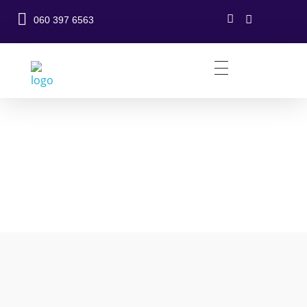
060 397 6563
Urban School Beograd - Škola stranih jezika, produzeni boravak za decu
Škola stranih jezika i produzeni boravak za decu skolkog uzrasta Beograd
URBAN SCHOOL
KURSEVI ZA
ODRASLE