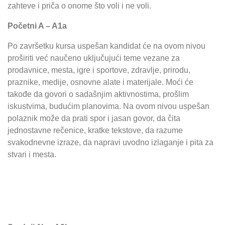
zahteve i priča o onome što voli i ne voli.
Početni A – A1a
Po završetku kursa uspešan kandidat će na ovom nivou
proširiti već naučeno uključujući teme vezane za
prodavnice, mesta, igre i sportove, zdravlje, prirodu,
praznike, medije, osnovne alate i materijale. Moći će
takođe da govori o sadašnjim aktivnostima, prošlim
iskustvima, budućim planovima. Na ovom nivou uspešan
polaznik može da prati spor i jasan govor, da čita
jednostavne rečenice, kratke tekstove, da razume
svakodnevne izraze, da napravi uvodno izlaganje i pita za
stvari i mesta.
Niži srednji