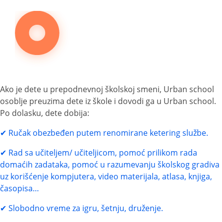
Ako je dete u prepodnevnoj školskoj smeni, Urban school
osoblje preuzima dete iz škole i dovodi ga u Urban school.
Po dolasku, dete dobija:
Ručak obezbeđen putem renomirane ketering službe.
Rad sa učiteljem/ učiteljicom, pomoć prilikom rada
domaćih zadataka, pomoć u razumevanju školskog gradiva
uz korišćenje kompjutera, video materijala, atlasa, knjiga,
časopisa…
Slobodno vreme za igru, šetnju, druženje.