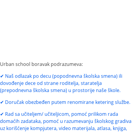
Urban School
produženi boravak
Urban school boravak podrazumeva:
Naš odlazak po decu (popodnevna školska smena) ili
dovođenje dece od strane roditelja, staratelja
(prepodnevna školska smena) u prostorije naše škole.
Doručak obezbeđen putem renomirane ketering službe.
Rad sa učiteljem/ učiteljicom, pomoć prilikom rada
domaćih zadataka, pomoć u razumevanju školskog gradiva
uz korišćenje kompjutera, video materijala, atlasa, knjiga,