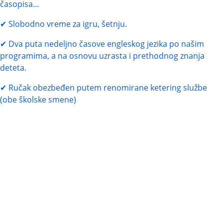
časopisa…
Slobodno vreme za igru, šetnju.
Dva puta nedeljno časove engleskog jezika po našim
programima, a na osnovu uzrasta i prethodnog znanja
deteta.
Ručak obezbeđen putem renomirane ketering službe
(obe školske smene)