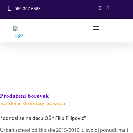
060 397 6563
Urban School Beograd - Škola stranih jezika, produzeni boravak za decu
Škola stranih jezika i produzeni boravak za decu skolkog uzrasta Beograd
Produženi boravak
Produženi boravak
za decu školskog uzrasta
*odnosi se na decu OŠ “ Filip Filipović”
Urban school od školske 2015/2016. u svojoj ponudi ima i