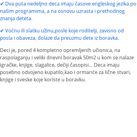
Dva puta nedeljno deca imaju časove engleskog jezika po
našim programima, a na osnovu uzrasta i prethodnog
znanja deteta.
Voćnu ili slatku užinu,posle koje roditelji, zavisno od
posla i obaveza, dolaze da preuzmu dete iz boravka.
Deci je, pored 4 kompletno opremljenih učionica, na
raspolaganju i veliki dnevni boravak 50m2 u kom se nalaze
igračke, knjige, slagalice, dečiji časopisi… Deca imaju
posebno odvojeno kupatilo,kao i ormariće za lične stvari,
knjige i sveske koje koriste u boravku.