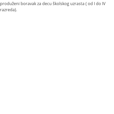
produženi boravak za decu školskog uzrasta ( od I do IV
razreda).