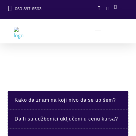
060 397 6563
Urban School Beograd - Škola stranih jezika, produzeni boravak za decu
Škola stranih jezika i produzeni boravak za decu skolkog uzrasta Beograd
ČESTA PITANJA I
ODGOVORI
Kako da znam na koji nivo da se upišem?
Da li su udžbenici uključeni u cenu kursa?